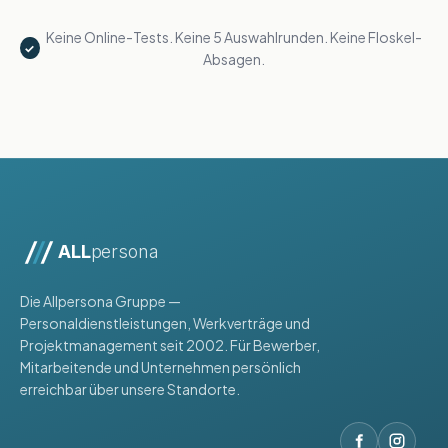
Keine Online-Tests. Keine 5 Auswahlrunden. Keine Floskel-
✓
Absagen.
ALL
persona
Die Allpersona Gruppe —
Personaldienstleistungen, Werkverträge und
Projektmanagement seit 2002. Für Bewerber,
Mitarbeitende und Unternehmen persönlich
erreichbar über unsere Standorte.