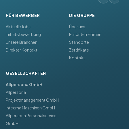
FÜR BEWERBER
DIE GRUPPE
Aktuelle Jobs
Über uns
Initiativbewerbung
Für Unternehmen
Unsere Branchen
Standorte
Direkter Kontakt
Zertifikate
Kontakt
GESELLSCHAFTEN
Allpersona GmbH
Allpersona
Projektmanagement GmbH
Intecma Maschinen GmbH
Allpersona Personalservice
GmbH